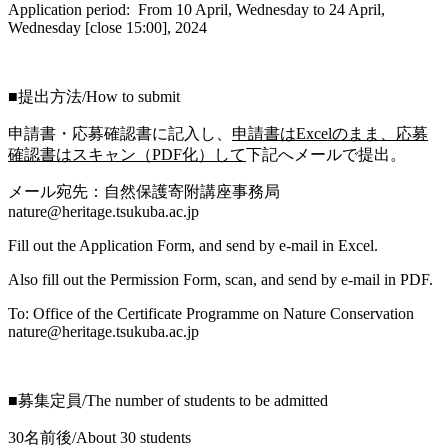
Application period: From 10 April, Wednesday to 24 April,
Wednesday [close 15:00], 2024
---
■提出方法/How to submit
申請書・応募確認書に記入し、
申請書はExcelのまま、応募
確認書はスキャン（PDF化）して
下記へメールで提出。
メール宛先：自然保護寄附講座事務局
nature@heritage.tsukuba.ac.jp
Fill out the Application Form, and send by e-mail in Excel.
Also fill out the Permission Form, scan, and send by e-mail in PDF.
To: Office of the Certificate Programme on Nature Conservation
nature@heritage.tsukuba.ac.jp
■募集定員/The number of students to be admitted
30名前後/About 30 students