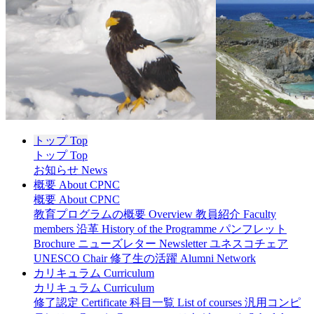
トップ Top
トップ Top
お知らせ News
概要 About CPNC
概要 About CPNC
教育プログラムの概要 Overview
教員紹介 Faculty
members
沿革 History of the Programme
パンフレット
Brochure
ニューズレター Newsletter
ユネスコチェア
UNESCO Chair
修了生の活躍 Alumni Network
カリキュラム Curriculum
カリキュラム Curriculum
修了認定 Certificate
科目一覧 List of courses
汎用コンピ