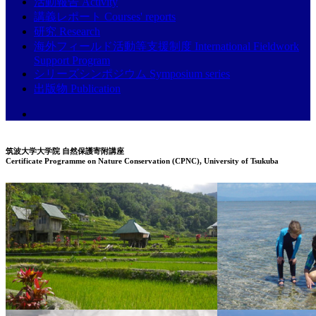
活動報告 Activity
講義レポート Courses' reports
研究 Research
海外フィールド活動等支援制度 International Fieldwork
Support Program
シリーズシンポジウム Symposium series
出版物 Publication
筑波大学大学院 自然保護寄附講座
Certificate Programme on Nature Conservation (CPNC), University of Tsukuba