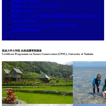
活動報告 Activity
講義レポート Courses' reports
研究 Research
海外フィールド活動等支援制度 International Fieldwork
Support Program
シリーズシンポジウム Symposium series
出版物 Publication
筑波大学大学院 自然保護寄附講座
Certificate Programme on Nature Conservation (CPNC), University of Tsukuba