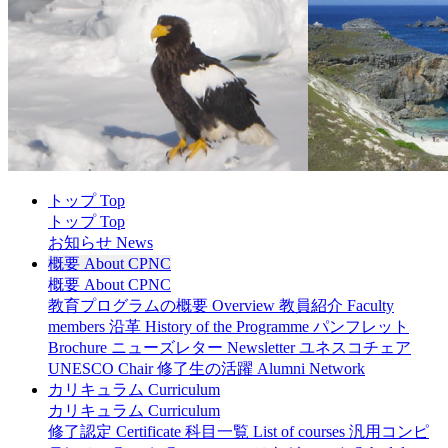
トップ Top
トップ Top
お知らせ News
概要 About CPNC
概要 About CPNC
教育プログラムの概要 Overview
教員紹介 Faculty
members
沿革 History of the Programme
パンフレット
Brochure
ニューズレター Newsletter
ユネスコチェア
UNESCO Chair
修了生の活躍 Alumni Network
カリキュラム Curriculum
カリキュラム Curriculum
修了認定 Certificate
科目一覧 List of courses
汎用コンピ