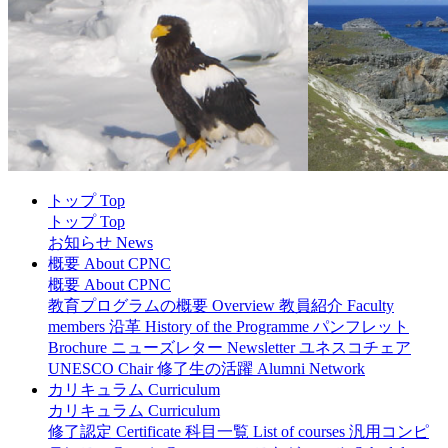
トップ Top
トップ Top
お知らせ News
概要 About CPNC
概要 About CPNC
教育プログラムの概要 Overview
教員紹介 Faculty
members
沿革 History of the Programme
パンフレット
Brochure
ニューズレター Newsletter
ユネスコチェア
UNESCO Chair
修了生の活躍 Alumni Network
カリキュラム Curriculum
カリキュラム Curriculum
修了認定 Certificate
科目一覧 List of courses
汎用コンピ