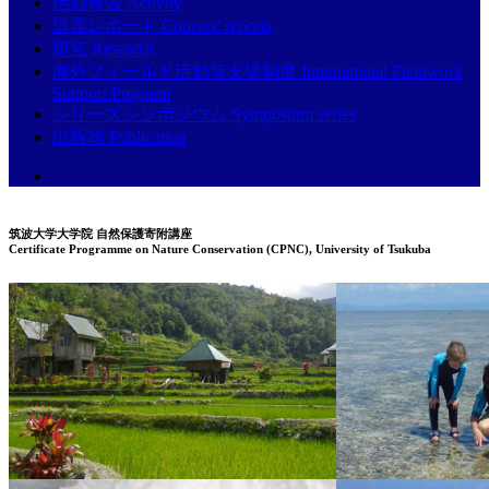
活動報告 Activity
講義レポート Courses' reports
研究 Research
海外フィールド活動等支援制度 International Fieldwork
Support Program
シリーズシンポジウム Symposium series
出版物 Publication
筑波大学大学院 自然保護寄附講座
Certificate Programme on Nature Conservation (CPNC), University of Tsukuba