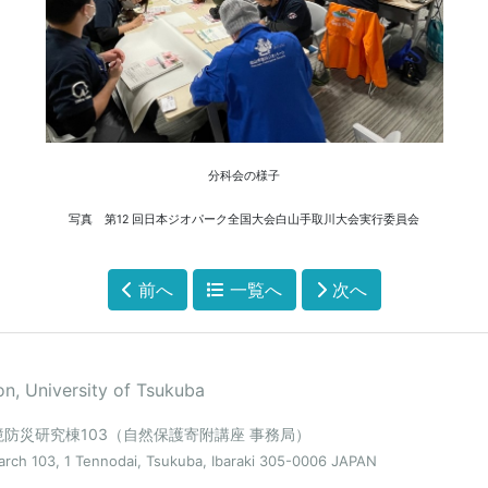
分科会の様子
12
写真 第
回日本ジオパーク全国大会白山手取川大会実行委員会
前へ
一覧へ
次へ
n, University of Tsukuba
環境防災研究棟103（自然保護寄附講座 事務局）
arch 103, 1 Tennodai, Tsukuba, Ibaraki 305-0006 JAPAN