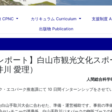
t CPNC
カリキュラム Curriculum
支援制度 As
出版物 Publication
レポート】白山市観光文化スポ
川 愛理）
人間総合科学
ク・エコパーク推進課にて
10
日間インターンシップをさせて
会白山手取川大会に合わせた、準備・運営補助です。事前の準
会セレモニーの誘導係、白山手取川ジオパークの物販ブースの