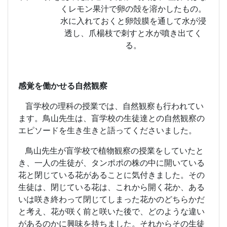
くレモン果汁で卵の殻を溶かしたもの。
水に入れておくと卵殻膜を通して水が浸
透し、爪楊枝で刺すと水が噴き出てく
る。
感覚を働かせる自然観察
盲学校の理科の授業では、自然観察も行われてい
ます。鳥山先生は、盲学校の生徒達との自然観察の
エピソードを生き生きと語ってくださいました。
鳥山先生が盲学校で植物観察の授業をしていたと
き、一人の生徒が、タンポポの株の中に開いている
花と閉じている花があることに気付きました。その
生徒は、閉じている花は、これから開く花か、ある
いは咲き終わって閉じてしまった花かのどちらかだ
と考え、花が咲く前と咲いた後で、どのような違い
があるのかに興味を持ちました。それからその生徒