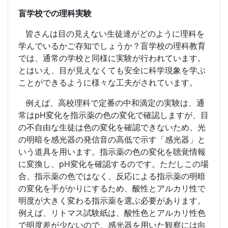
盲学校での理科実験
皆さんは目の見えない生徒達がどのように理科を
学んでいるかご存知でしょうか？盲学校の理科教育
では、通常の学校と同様に実験が行われています。
とはいえ、目が見えなくても安全に科学現象を学ぶ
ことができるように様々な工夫がされています。
例えば、高校理科で定番の中和滴定の実験は、通
常は
pH
変化を指示薬の色の変化で確認しますが、目
の不自由な生徒は色の変化を確認できないため、光
の明暗を感光器の発信音の高低で示す「感光器」と
いう道具を用います。指示薬の色の変化を聴覚情報
に変換し、
pH
変化を確認するのです。ただしこの場
合、指示薬の色ではなく、反応による指示薬の明暗
の変化を手がかりにするため、酸性とアルカリ性で
明度が大きく変わる指示薬を選ぶ必要があります。
例えば、リトマス試験紙は、酸性色とアルカリ性色
で明度差が少ないので、感光器を用いた観察には向