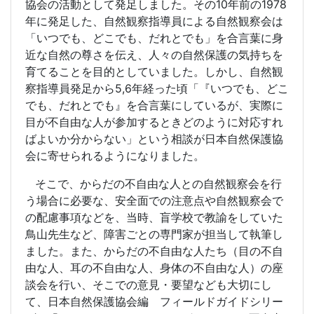
協会の活動として発足しました。その
10
年前の
1978
年に発足した、自然観察指導員による自然観察会は
「いつでも、どこでも、だれとでも」を合言葉に身
近な自然の尊さを伝え、人々の自然保護の気持ちを
育てることを目的としていました。しかし、自然観
察指導員発足から
5,6
年経った頃「『いつでも、どこ
でも、だれとでも』を合言葉にしているが、実際に
目が不自由な人が参加するときどのように対応すれ
ばよいか分からない」という相談が日本自然保護協
会に寄せられるようになりました。
そこで、からだの不自由な人との自然観察会を行
う場合に必要な、安全面での注意点や自然観察会で
の配慮事項などを、当時、盲学校で教諭をしていた
鳥山先生など、障害ごとの専門家が担当して執筆し
ました。また、からだの不自由な人たち（目の不自
由な人、耳の不自由な人、身体の不自由な人）の座
談会を行い、そこでの意見・要望なども大切にし
て、日本自然保護協会編 フィールドガイドシリー