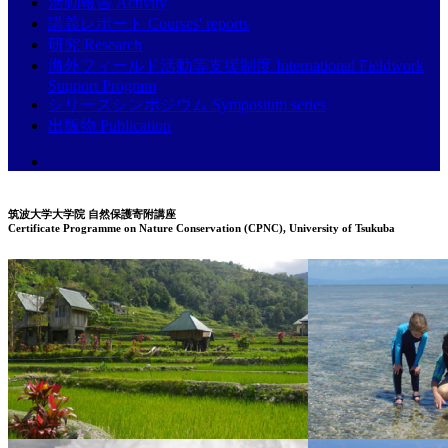
活動報告 Activity
講義レポート Courses' reports
研究 Research
海外フィールド活動等支援制度 International Fieldwork
Support Program
シリーズシンポジウム Symposium series
出版物 Publication
筑波大学大学院 自然保護寄附講座
Certificate Programme on Nature Conservation (CPNC), University of Tsukuba