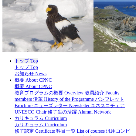
トップ Top
トップ Top
お知らせ News
概要 About CPNC
概要 About CPNC
教育プログラムの概要 Overview
教員紹介 Faculty
members
沿革 History of the Programme
パンフレット
Brochure
ニューズレター Newsletter
ユネスコチェア
UNESCO Chair
修了生の活躍 Alumni Network
カリキュラム Curriculum
カリキュラム Curriculum
修了認定 Certificate
科目一覧 List of courses
汎用コンピ