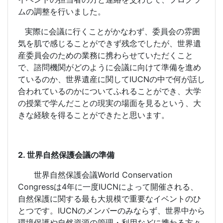
ムの調整を行いました。
実際に会議に行くことがかなわず、委員会の雰囲
気を肌で感じることができず残念でしたが、世界遺
産委員会のための業務に携わらせていただくこと
で、諮問機関がどのように会議に向けて準備を進め
ているのか、世界遺産に関して
IUCN
の中で何が話し
合われているのかについてふれることができ、大学
の授業で学んだことの現実の場面を見るという、大
きな経験を得ることができたと思います。
2.
世界自然保護会議の準備
世界自然保護会議
World Conservation
Congress
は
4
年に一度
IUCN
によって開催される、
自然保護に関する最も大規模で重要なイベントのひ
とつです。
IUCN
のメンバーのみならず、世界中から
環境保護や自然資源の管理・利用などに携わる方々