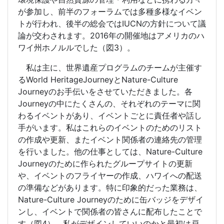
が参加し、前半のフォーラムでは多種多様なイベン
トが行われ、後半の総会では
IUCN
の方針について議
論が交わされます。
2016
年の開催地はアメリカのハ
ワイ州ホノルルでした（図
3
）。
私は主に、世界遺産プログラムのチームが主催す
る
World HeritageJourney
と
Nature-Culture
Journey
のお手伝いをさせていただきました。各
Journey
の中にたくさんの、それぞれのテーマに関
わるイベントがあり、イベントごとに責任者や話し
手がいます。私はこれらのイベントのためのリスト
の作成や更新、またイベント関係者の連絡先の管理
を行いました。他の仕事としては、
Nature-Culture
Journey
のために作られたグループサイトの更新
や、イベントのフライヤーの作成、ハワイへの配送
の準備などがあります。特に印象的だった業務は、
Nature-Culture Journey
のために缶バッジをデザイ
ンし、イベントで関係者の皆さんに配布したことで
す（図
4
）。私がデザインしていいのかと最初は戸