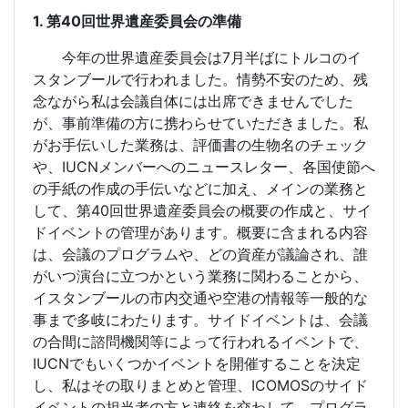
1.
第
40
回世界遺産委員会の準備
今年の世界遺産委員会は
7
月半ばにトルコのイ
スタンブールで行われました。情勢不安のため、残
念ながら私は会議自体には出席できませんでした
が、事前準備の方に携わらせていただきました。私
がお手伝いした業務は、評価書の生物名のチェック
や、
IUCN
メンバーへのニュースレター、各国使節へ
の手紙の作成の手伝いなどに加え、メインの業務と
して、第
40
回世界遺産委員会の概要の作成と、サイ
ドイベントの管理があります。概要に含まれる内容
は、会議のプログラムや、どの資産が議論され、誰
がいつ演台に立つかという業務に関わることから、
イスタンブールの市内交通や空港の情報等一般的な
事まで多岐にわたります。サイドイベントは、会議
の合間に諮問機関等によって行われるイベントで、
IUCN
でもいくつかイベントを開催することを決定
し、私はその取りまとめと管理、
ICOMOS
のサイド
イベントの担当者の方と連絡を交わして、プログラ