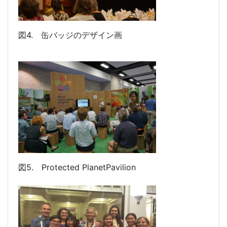
図
4.
缶バッジのデザイン画
図
5.
Protected PlanetPavilion