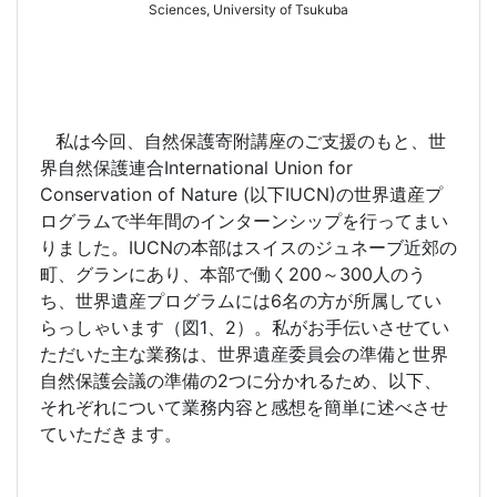
Sciences, University of Tsukuba
私は今回、自然保護寄附講座のご支援のもと、世
界自然保護連合
International Union for
Conservation of Nature (
以下
IUCN)
の世界遺産プ
ログラムで半年間のインターンシップを行ってまい
りました。
IUCN
の本部はスイスのジュネーブ近郊の
町、グランにあり、本部で働く
200
～
300
人のう
ち、世界遺産プログラムには
6
名の方が所属してい
らっしゃいます（図
1
、
2
）。私がお手伝いさせてい
ただいた主な業務は、世界遺産委員会の準備と世界
自然保護会議の準備の
2
つに分かれるため、以下、
それぞれについて業務内容と感想を簡単に述べさせ
ていただきます。