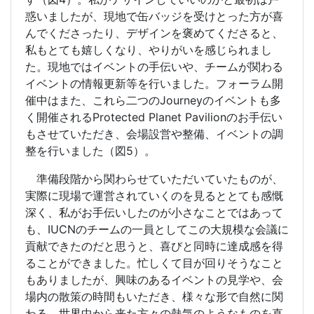
惑いましたが、現地で缶バッジを受けとった方が喜
んでくださったり、デザインを褒めてくださると、
私もとても嬉しくなり、やりがいを感じられまし
た。現地ではイベントの手伝いや、チームが関わる
イベントの情報更新等を行いました。フォーラム開
催中はまた、これら二つの
Journey
のイベントも多
く開催される
Protected Planet Pavilion
のお手伝い
もさせていただき、会場設営や整備、イベントの調
整を行いました（図
5
）。
準備段階から関わらせていただいていたものが、
実際に現場で運営されていくのを見るととても感慨
深く、私がお手伝いしたのが小さなことではあって
も、
IUCN
のチームの一員としてこの大規模な会議に
貢献できたのだと思うと、喜びと同時に達成感を得
ることができました。忙しくて目が回りそうなこと
もありましたが、興味のあるイベントの見学や、会
場内の散策の時間もいただき、様々な形で自然に関
わる、世界中から来た方々の熱気のようなものを直