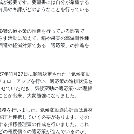
成が必要です。要望書には自分が希望する
各局や各課がどのようなことを行っている
影響の適応策の推進を行っている部署で
らす活動に加えて、稲や果実の高温耐性種
回避や軽減対策である「適応策」の推進を
年11月27日に閣議決定された「気候変動
にフォローアップを行い、適応策の進捗状況を
させていただき、気候変動の適応策への理解
ことが出来、大変勉強になりました。
業務を行いました。気候変動適応計画は農林
省庁と連携していく必要があります。その
する指標整理票の作成を行いました。これ
どの程度個々の適応策が進んでいるのか、