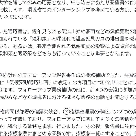
大学を通してのみの応募となり、申し込みにあたり要望書の作
記載します。環境省でのインターンシップを考えている方は、
良いと思います。
いた適応室は、近年見られる気温上昇や豪雨などの気候変動の
知られている「緩和策」と呼ばれる温室効果ガスの排出量を減
いる、あるいは、将来予測される気候変動の影響による被害の
緩和策と適応策をどちらも行っていくことが重要となります。
応計画のフォローアップ報告書作成の業務補助でした。平成27
7日に「気候変動適応計画」に改定）の各項目について1年ごと
ります。フォローアップ業務補助の他に、計4つの会議に参加
局の方などから環境省における様々な業務のお話をお聞きする
省内関係部署の個票の統合、②指標整理票の作成、の２つの
わって作成しており、フォローアップに関しても多くの関係府
め、統合する業務をまず、行いました。その後、報告書に添付
する指標を票にまとめる業務です。指標を一覧にすることで、