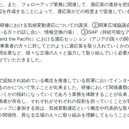
た。また、フォローアップ業務に関連して、適応策の進捗を把
図を作成することによって、適応策がどの程度まで促進してい
研修における気候変動適応についての講演、②関東広域協議
いる方々の話し合い、情報交換の場）、③ISAP（持続可能な
ainable Asia and the Pacific）における適応セッション
事業者の方々に対してどのように適応策を取り入れていくかの
間企業など、様々な立場の人々と協力して取り組んでいく必要
せていただきました。
で認知され始めている概念を推進している部署においてインタ
るのかについて学ぶことが出来ました。研修において関係書類
いくかの指針になっていくであろう業務を体験することが出来
係者が存在し、それぞれがそれぞれの役割を担っていくことが
シップに参加する前は、気候変動適応という概念や代表的な取
や関係性、異なる立場の人々に取り組みを理解してもらうこと