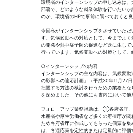
環境省のインターンシップの申し込みは、
部署で、どのような就業体験を行いたいか
のか、環境省のHPで事前に調べておくと
今回私がインターンシップをさせていただ
す。気候変動への対応として、今までよく
の開発や熱中症予防の促進など既に生じて
行っています。気候変動への対策として、
○インターンシップの内容
インターンシップの主な内容は、気候変動適
の影響への適応計画」（平成30年11月2
把握する方法の検討を行うための業務とな
を深めました。その他にも省内において他
フォローアップ業務補助は、①各府省庁、
水産省や厚生労働省など多くの府省庁が関
ため各府省庁に作成してもらった個票を集
は、各適応策を定性的または定量的に評価